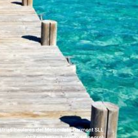
strias Insulares del Metacrilato Garmont SLL
C/ Zacatecas, 1 (salto del negro)